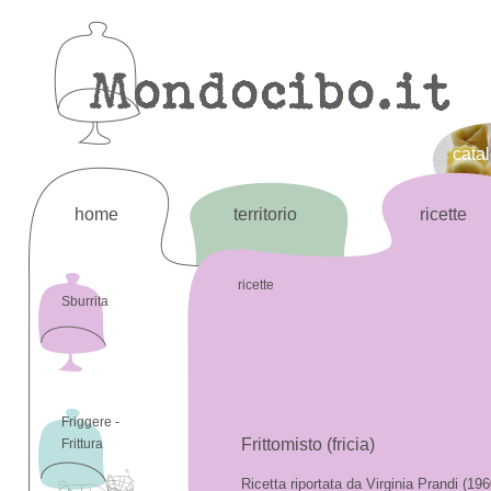
cata
home
territorio
ricette
ricette
Sburrita
Friggere -
Frittomisto (fricia)
Frittura
Ricetta riportata da Virginia Prandi (1