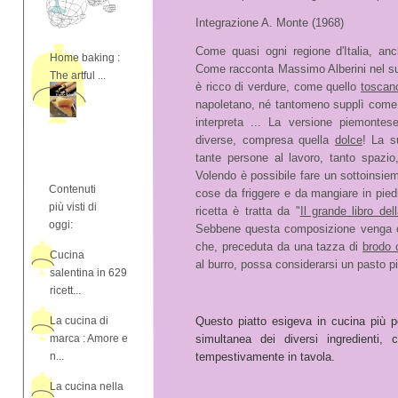
Integrazione A. Monte (1968)
Come quasi ogni regione d'Italia, anc
Home baking :
Come racconta Massimo Alberini nel s
The artful ...
è ricco di verdure, come quello
toscan
napoletano, né tantomeno supplì come 
interpreta ... La versione piemontese
diverse, compresa quella
dolce
! La s
tante persone al lavoro, tanto spazio
Volendo è possibile fare un sottoinsiem
Contenuti
cose da friggere e da mangiare in piedi
più visti di
ricetta è tratta da "
Il grande libro de
oggi:
Sebbene questa composizione venga con
che, preceduta da una tazza di
brodo 
Cucina
al burro, possa considerarsi un pasto p
salentina in 629
ricett...
La cucina di
Questo piatto esigeva in cucina più pe
marca : Amore e
simultanea dei diversi ingredienti
n...
tempestivamente in tavola.
La cucina nella