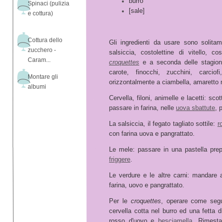
burro
Spinaci (pulizia
[sale]
e cottura)
Cottura dello
Gli ingredienti da usare sono solitame
zucchero -
salsiccia, costolettine di vitello, co
Caram...
croquettes
e a seconda delle stagioni
carote, finocchi, zucchini, carci
Montare gli
orizzontalmente a ciambella, amaretto 
albumi
Cervella, filoni, animelle e lacetti: sc
passare in farina, nelle
uova sbattute
, 
La salsiccia, il fegato tagliato sottile:
r
con farina uova e pangrattato.
Le mele: passare in una pastella prep
friggere
.
Le verdure e le altre carni: mandare
farina, uovo e pangrattato.
Per le
croquettes
, operare come segu
cervella cotta nel burro ed una fetta d
rosso d'uovo e
besciamella
. Rimesta