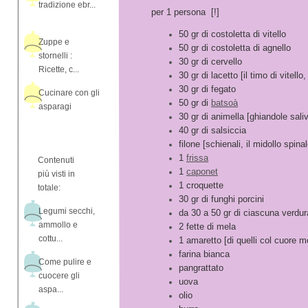
tradizione ebr...
per 1 persona [!]
50 gr di costoletta di vitello
Zuppe e
50 gr di costoletta di agnello
stornelli :
30 gr di cervello
Ricette, c...
30 gr di lacetto [il timo di vitello
30 gr di fegato
Cucinare con gli
50 gr di
batsoà
asparagi
30 gr di animella [ghiandole sali
40 gr di salsiccia
filone [schienali, il midollo spina
1
frissa
Contenuti
1
caponet
più visti in
1 croquette
totale:
30 gr di funghi porcini
Legumi secchi,
da 30 a 50 gr di ciascuna verdura
ammollo e
2 fette di mela
cottu...
1 amaretto [di quelli col cuore m
farina bianca
Come pulire e
pangrattato
cuocere gli
uova
aspa...
olio