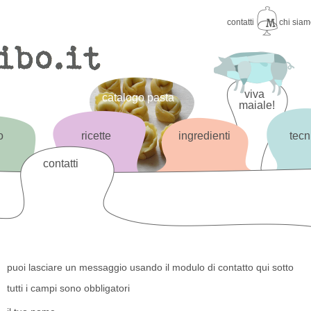
contatti
chi sia
viva
catalogo pasta
maiale!
o
ricette
ingredienti
tecn
contatti
puoi lasciare un messaggio usando il modulo di contatto qui sotto
tutti i campi sono obbligatori