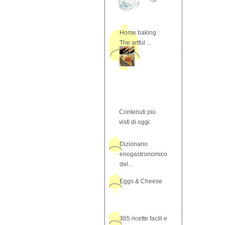
Home baking :
The artful ...
Contenuti più
visti di oggi:
Dizionario
enogastronomico
del...
Eggs & Cheese
365 ricette facili e