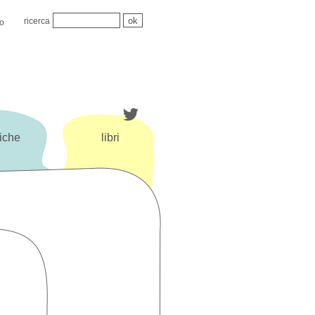
ricerca
mo
iche
libri