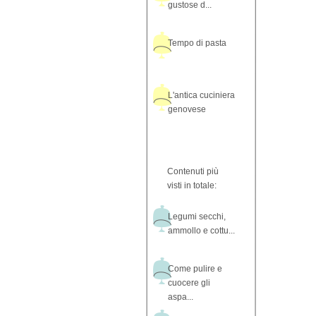
gustose d...
Tempo di pasta
L'antica cuciniera
genovese
Contenuti più
visti in totale:
Legumi secchi,
ammollo e cottu...
Come pulire e
cuocere gli
aspa...