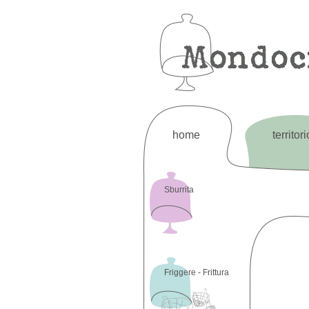
home
territori
Sburrita
Friggere - Frittura