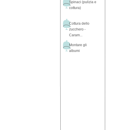
Spinaci (pulizia e
cottura)
Cottura dello
zucchero -
Caram...
Montare gli
albumi