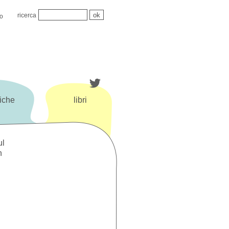
ricerca
mo
iche
libri
ul
n