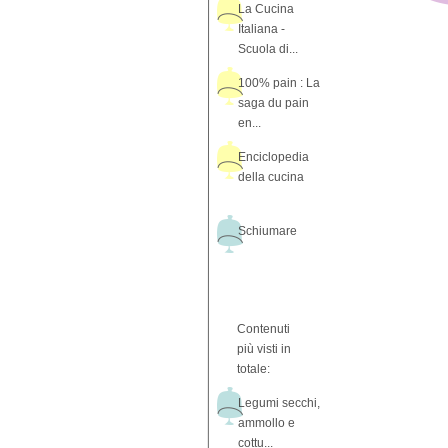
La Cucina
Italiana -
Scuola di...
100% pain : La
saga du pain
en...
Enciclopedia
della cucina
Schiumare
Contenuti
più visti in
totale:
Legumi secchi,
ammollo e
cottu...