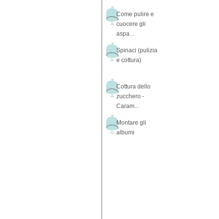
Come pulire e
cuocere gli
aspa...
Spinaci (pulizia
e cottura)
Cottura dello
zucchero -
Caram...
Montare gli
albumi