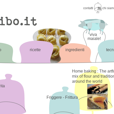
contatti
chi sia
viva
catalogo pasta
maiale!
o
ricette
ingredienti
tecn
Home baking : The artf
mix of flour and traditio
around the world
ita
Friggere - Frittura