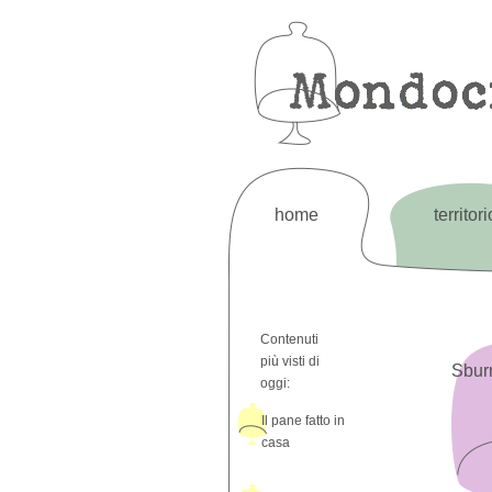
home
territori
Contenuti
più visti di
Sburr
oggi:
Il pane fatto in
casa