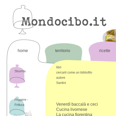
cata
home
territorio
ricette
libri
Sburrita
cercarli come un bibliofilo
autore
Santini
Friggere -
Venerdì baccalà e ceci
Frittura
Cucina livornese
La cucina fiorentina