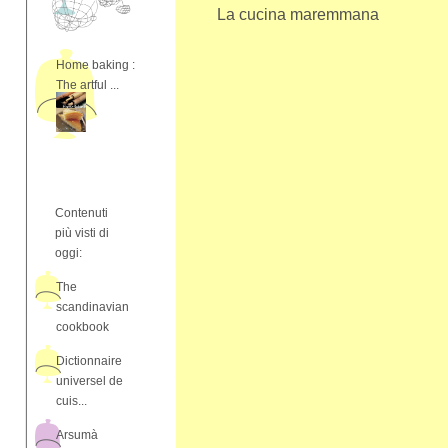
La cucina maremmana
Home baking :
The artful ...
Contenuti
più visti di
oggi:
The
scandinavian
cookbook
Dictionnaire
universel de
cuis...
Arsumà