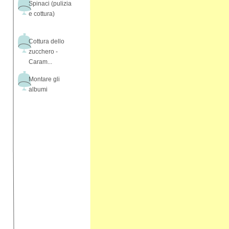
Spinaci (pulizia
e cottura)
Cottura dello
zucchero -
Caram...
Montare gli
albumi