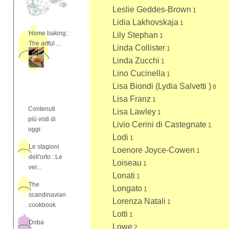
Leslie Geddes-Brown
1
Lidia Lakhovskaja
1
Home baking :
Lily Stephan
1
The artful ...
Linda Collister
1
Linda Zucchi
1
Lino Cucinella
1
Lisa Biondi (Lydia Salvetti )
8
Lisa Franz
1
Contenuti
Lisa Lawley
1
più visti di
Livio Cerini di Castegnate
1
oggi:
Lodi
1
Le stagioni
Loenore Joyce-Cowen
1
dell'orto : Le
Loiseau
1
ver...
Lonati
1
The
Longato
1
scandinavian
Lorenza Natali
1
cookbook
Lotti
1
Doba
Lowe
2