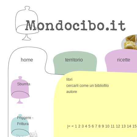
cata
home
territorio
ricette
libri
Sburrita
cercarli come un bibliofilo
autore
Friggere -
Frittura
|<
<
1
2
3
4
5
6
7
8
9
10
11
12
13
14
15