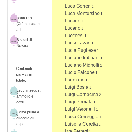
Luca Gorreri
1
Luca Montersino
1
Banh flan
Lucano
1
(Crème caramel
Lucano
1
al l...
Lucchesi
1
Biscotti di
Lucia Lazari
1
Novara
Lucia Pugliese
1
Luciano Imbriani
1
Luciano Mignolli
1
Contenuti
Lucio Falcone
1
più visti in
Ludmann
1
totale:
Luigi Bosia
1
Legumi secchi,
Luigi Carnacina
2
ammollo e
Luigi Pomata
cottu...
1
Luigi Veronelli
1
Come pulire e
Luisa Correggiari
1
cuocere gli
Luisella Ceretta
aspa...
1
Lya Ferretti
1