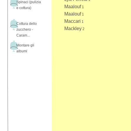
Spinaci (pulizia
Maalouf
1
e cottura)
Maalouf
1
Maccari
1
Cottura dello
Mackley
2
zucchero -
Caram...
Montare gli
albumi