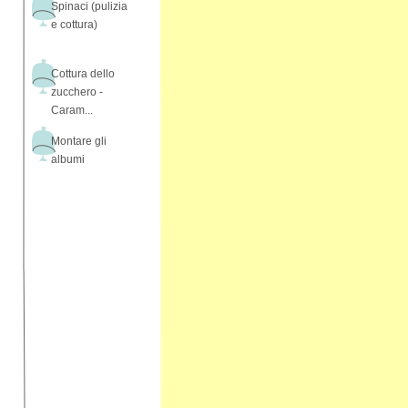
Spinaci (pulizia
e cottura)
Cottura dello
zucchero -
Caram...
Montare gli
albumi