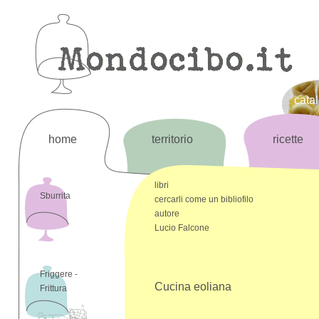
cata
home
territorio
ricette
libri
Sburrita
cercarli come un bibliofilo
autore
Lucio Falcone
Friggere -
Cucina eoliana
Frittura