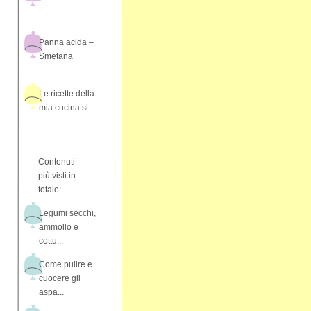
Panna acida –
Smetana
Le ricette della
mia cucina si...
Contenuti
più visti in
totale:
Legumi secchi,
ammollo e
cottu...
Come pulire e
cuocere gli
aspa...