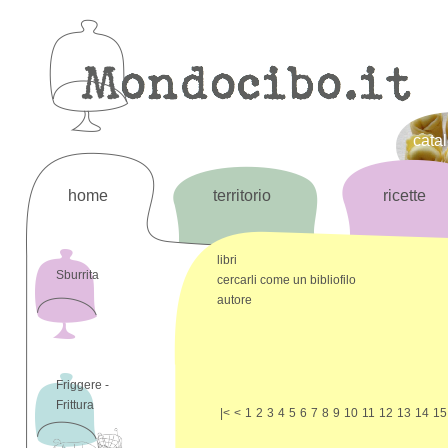
cata
home
territorio
ricette
libri
Sburrita
cercarli come un bibliofilo
autore
Friggere -
Frittura
|<
<
1
2
3
4
5
6
7
8
9
10
11
12
13
14
15