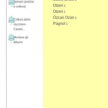
Spinaci (pulizia
Otzen
1
e cottura)
Otzen
1
Özcan Ozan
1
Cottura dello
Pagnol
1
zucchero -
Caram...
Montare gli
albumi