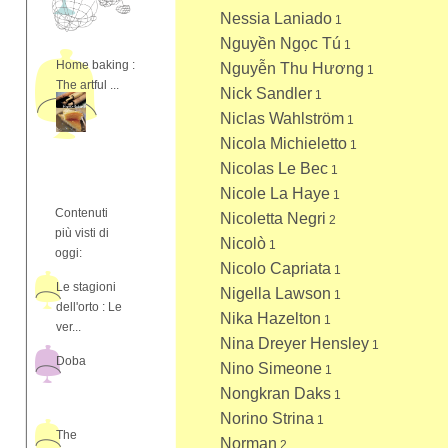
Nessia Laniado
1
Nguyền Ngọc Tú
1
Home baking :
Nguyễn Thu Hương
1
The artful ...
Nick Sandler
1
Niclas Wahlström
1
Nicola Michieletto
1
Nicolas Le Bec
1
Nicole La Haye
1
Contenuti
Nicoletta Negri
2
più visti di
Nicolò
1
oggi:
Nicolo Capriata
1
Le stagioni
Nigella Lawson
1
dell'orto : Le
Nika Hazelton
1
ver...
Nina Dreyer Hensley
1
Doba
Nino Simeone
1
Nongkran Daks
1
Norino Strina
1
The
Norman
2