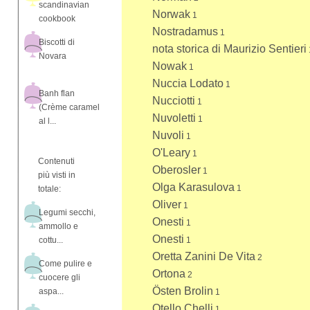
scandinavian
Norwak
1
cookbook
Nostradamus
1
Biscotti di
nota storica di Maurizio Sentieri
Novara
Nowak
1
Nuccia Lodato
1
Banh flan
Nucciotti
1
(Crème caramel
Nuvoletti
1
al l...
Nuvoli
1
O'Leary
1
Contenuti
Oberosler
1
più visti in
Olga Karasulova
1
totale:
Oliver
1
Legumi secchi,
Onesti
1
ammollo e
Onesti
cottu...
1
Oretta Zanini De Vita
2
Come pulire e
Ortona
2
cuocere gli
Östen Brolin
aspa...
1
Otello Chelli
1