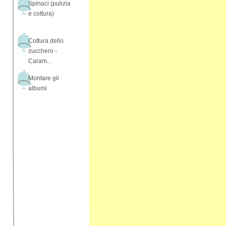
Spinaci (pulizia
e cottura)
Cottura dello
zucchero -
Caram...
Montare gli
albumi