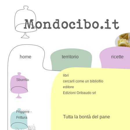
cata
home
territorio
ricette
libri
Sburrita
cercarli come un bibliofilo
editore
Edizioni Gribaudo srl
Friggere -
Tutta la bontà del pane
Frittura