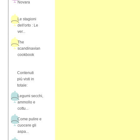
Novara
Le stagioni
dell'orto : Le
ver...
The
scandinavian
cookbook
Contenuti
più visti in
totale:
Legumi secchi,
ammollo e
cottu...
Come pulire e
cuocere gli
aspa...