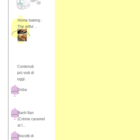
Home baking :
The artful ...
Contenuti
più visti di
oggi:
Doba
Banh flan
(Crème caramel
al l...
Biscotti di