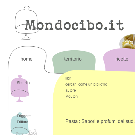
cata
home
territorio
ricette
libri
Sburrita
cercarli come un bibliofilo
autore
Mouton
Friggere -
Pasta : Sapori e profumi dal sud. 
Frittura