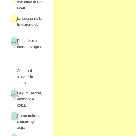
salentina in 629
ricett...
La cucina nella
tradizione ebr...
Pasta fatta a
mano - Sfoglia
Contenuti
più visti in
totale:
Legumi secchi,
ammollo e
cottu...
Come pulire e
cuocere gli
aspa...