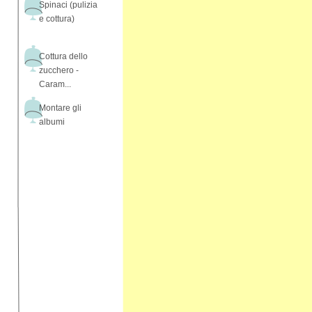
Spinaci (pulizia
e cottura)
Cottura dello
zucchero -
Caram...
Montare gli
albumi