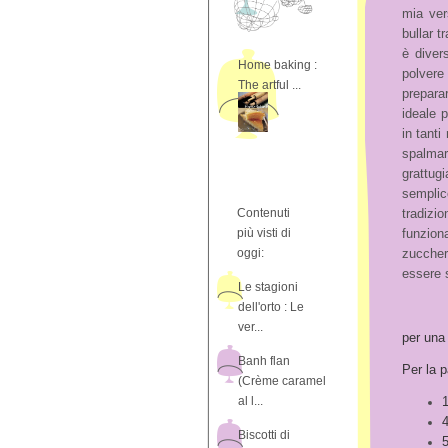
mia ver
bullar tr
è diver
Home baking :
polvere
The artful ...
preparar
ideale 
in tanti
spalmar
grattug
semplic
Contenuti
tradizio
più visti di
funzion
oggi:
zuccher
essere s
Le stagioni
dell'orto : Le
ver...
per una
Banh flan
Per la p
(Crème caramel
al l...
1
4
Biscotti di
5