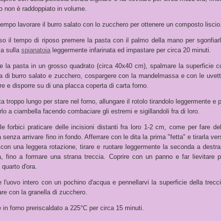
to non è raddoppiato in volume.
tempo lavorare il burro salato con lo zucchero per ottenere un composto liscio
so il tempo di riposo premere la pasta con il palmo della mano per sgonfiarl
rla sulla
spianatoia
leggermente infarinata ed impastare per circa 20 minuti.
e la pasta in un grosso quadrato (circa 40x40 cm), spalmare la superficie c
a di burro salato e zucchero, cospargere con la mandelmassa e con le uvett
re e disporre su di una placca coperta di carta forno.
ta troppo lungo per stare nel forno, allungare il rotolo tirandolo leggermente e 
rlo a ciambella facendo combaciare gli estremi e sigillandoli fra di loro.
e forbici praticare delle incisioni distanti fra loro 1-2 cm, come per fare del
 senza arrivare fino in fondo. Afferrare con le dita la prima "fetta" e tirarla ve
a con una leggera rotazione, tirare e ruotare leggermente la seconda a destra
a, fino a formare una strana treccia. Coprire con un panno e far lievitare p
 quarto d'ora.
 l'uovo intero con un pochino d'acqua e pennellarvi la superficie della trecci
re con la granella di zucchero.
in forno preriscaldato a 225°C per circa 15 minuti.