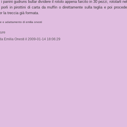
 i panini gudruns bullar dividere il rotolo appena farcito in 30 pezzi, rotolarli ne
 porli in pirottini di carta da muffin o direttamente sulla teglia e poi procede
 la treccia già formata.
e e adattamento di emilia onesti
ture
 da Emilia Onesti il 2009-01-14 18:06:29