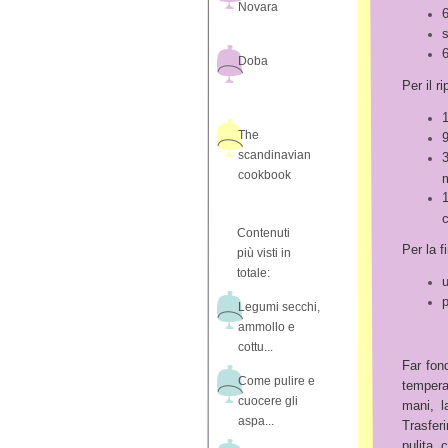
Novara
s
6
Doba
Per il ri
1
The
scandinavian
3
cookbook
c
Contenuti
Per la fi
più visti in
totale:
p
Legumi secchi,
ammollo e
cottu...
Far fond
Come pulire e
temperat
cuocere gli
mani, 
aspa...
Trasferi
pulita, 