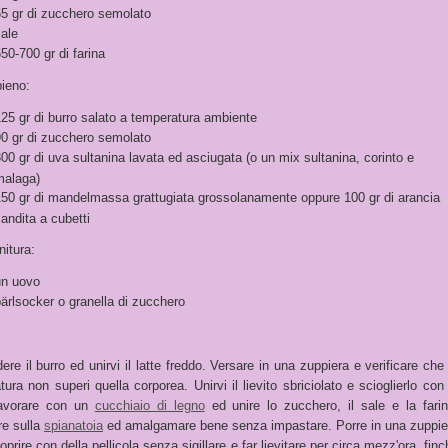
65 gr di zucchero semolato
ale
50-700 gr di farina
pieno:
25 gr di burro salato a temperatura ambiente
90 gr di zucchero semolato
00 gr di uva sultanina lavata ed asciugata (o un mix sultanina, corinto e
malaga)
150 gr di mandelmassa grattugiata grossolanamente oppure 100 gr di arancia
andita a cubetti
nitura:
un uovo
ärlsocker o granella di zucchero
ere il burro ed unirvi il latte freddo. Versare in una zuppiera e verificare che 
ura non superi quella corporea. Unirvi il lievito sbriciolato e scioglierlo con 
lavorare con un
cucchiaio di legno
ed unire lo zucchero, il sale e la farin
re sulla
spianatoia
ed amalgamare bene senza impastare. Porre in una zuppie
coprire con della pellicola senza sigillare e far lievitare per circa mezz'ora, fin