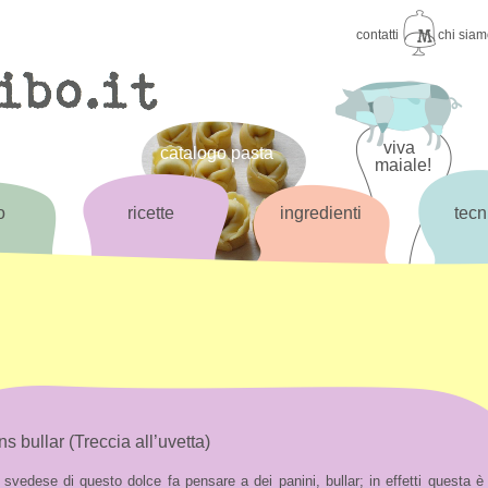
contatti
chi sia
viva
catalogo pasta
maiale!
o
ricette
ingredienti
tecn
s bullar (Treccia all’uvetta)
 svedese di questo dolce fa pensare a dei panini, bullar; in effetti questa è 