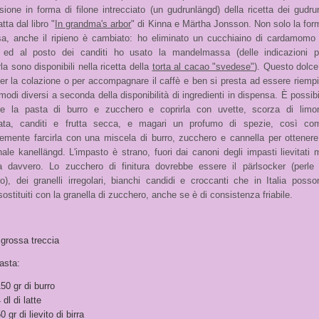
sione in forma di filone intrecciato (un gudrunlängd) della ricetta dei gudru
atta dal libro "
In grandma's arbor
" di Kinna e Märtha Jonsson. Non solo la for
sa, anche il ripieno è cambiato: ho eliminato un cucchiaino di cardamomo 
 ed al posto dei canditi ho usato la mandelmassa (delle indicazioni p
la sono disponibili nella ricetta della
torta al cacao "svedese"
). Questo dolce
per la colazione o per accompagnare il caffè e ben si presta ad essere riempi
 modi diversi a seconda della disponibilità di ingredienti in dispensa. È possibi
e la pasta di burro e zucchero e coprirla con uvette, scorza di limo
iata, canditi e frutta secca, e magari un profumo di spezie, così co
emente farcirla con una miscela di burro, zucchero e cannella per ottenere 
nale kanellängd. L'impasto è strano, fuori dai canoni degli impasti lievitati 
a davvero. Lo zucchero di finitura dovrebbe essere il pärlsocker (perle 
o), dei granelli irregolari, bianchi candidi e croccanti che in Italia posso
ostituiti con la granella di zucchero, anche se è di consistenza friabile.
 grossa treccia
asta:
50 gr di burro
 dl di latte
0 gr di lievito di birra