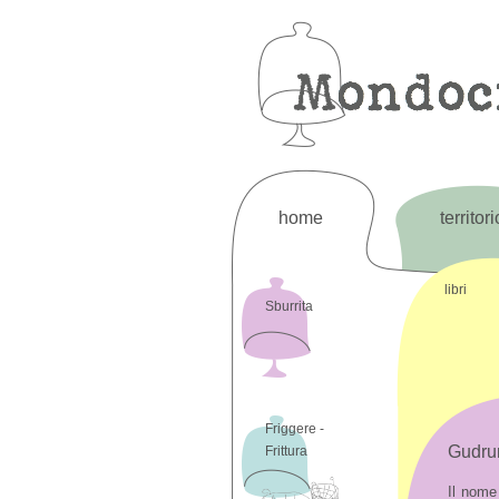
home
territori
libri
Sburrita
Friggere -
Gudrun
Frittura
Il nome