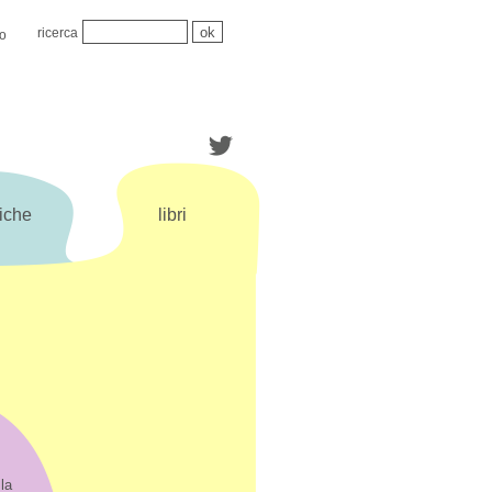
ricerca
mo
iche
libri
la