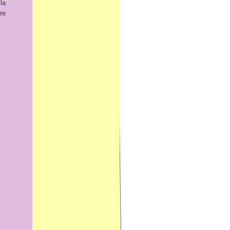
lla
re