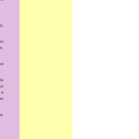
.
a,
on
e.
poi
le
rso
 e
er
a;