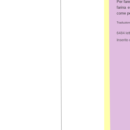
Per fare
farina e
come per
Traduzion
6484 let
Inserito