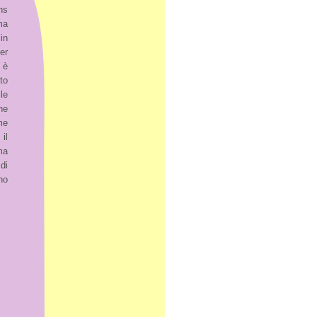
ns
ma
in
er
 è
to
le
ne
me
il
ma
di
no