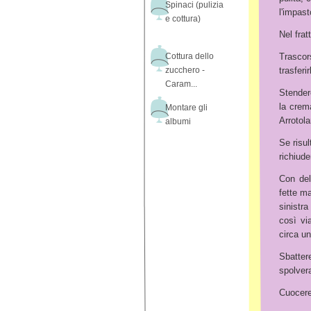
Spinaci (pulizia
l'impas
e cottura)
Nel frat
Cottura dello
Trascor
zucchero -
trasferi
Caram...
Stender
la crem
Montare gli
Arrotola
albumi
Se risul
richiude
Con dell
fette ma
sinistr
così vi
circa un
Sbattere
spolvera
Cuocere 