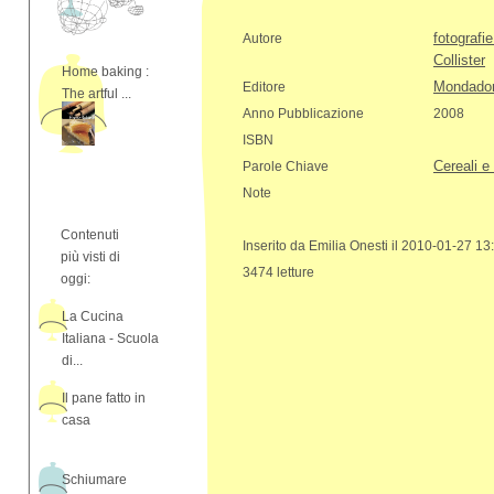
fotografie
Autore
Collister
Home baking :
Mondador
Editore
The artful ...
Anno Pubblicazione
2008
ISBN
Cereali e
Parole Chiave
Note
Contenuti
Inserito da Emilia Onesti il 2010-01-27 13
più visti di
3474 letture
oggi:
La Cucina
Italiana - Scuola
di...
Il pane fatto in
casa
Schiumare