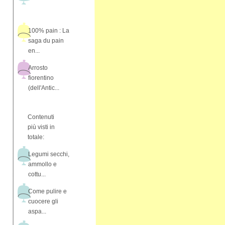
100% pain : La
saga du pain
en...
Arrosto
fiorentino
(dell'Antic...
Contenuti
più visti in
totale:
Legumi secchi,
ammollo e
cottu...
Come pulire e
cuocere gli
aspa...