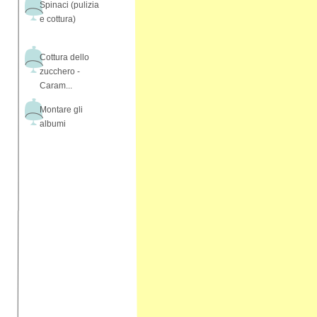
Spinaci (pulizia
e cottura)
Cottura dello
zucchero -
Caram...
Montare gli
albumi