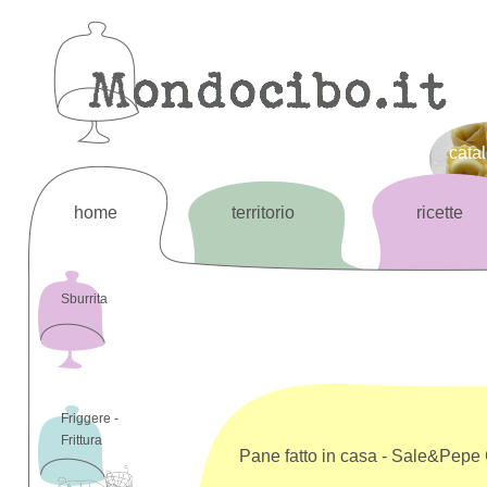
cata
home
territorio
ricette
Sburrita
Friggere -
Frittura
Pane fatto in casa - Sale&Pepe 