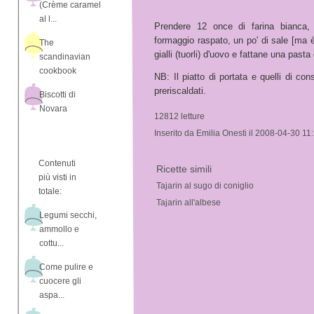
(Crème caramel
al l...
Prendere 12 once di farina bianca, 
formaggio raspato, un po' di sale [ma è
The
gialli (tuorli) d'uovo e fattane una pasta
scandinavian
cookbook
NB: Il piatto di portata e quelli di 
preriscaldati.
Biscotti di
Novara
12812 letture
Inserito da Emilia Onesti il 2008-04-30 11
Contenuti
Ricette simili
più visti in
Tajarin al sugo di coniglio
totale:
Tajarin all'albese
Legumi secchi,
ammollo e
cottu...
Come pulire e
cuocere gli
aspa...