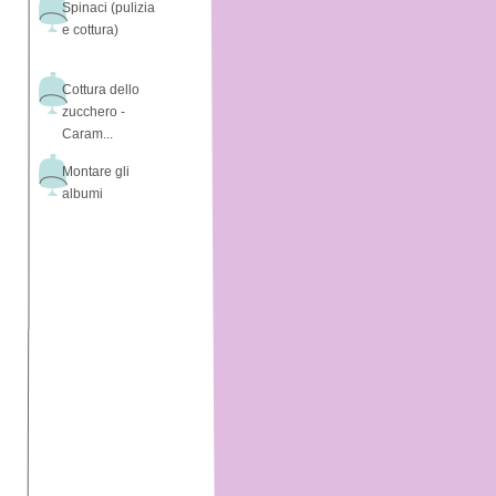
Spinaci (pulizia
e cottura)
Cottura dello
zucchero -
Caram...
Montare gli
albumi