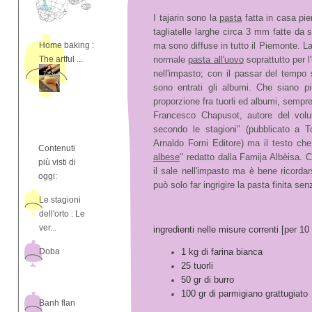
I tajarin sono la
pasta
fatta in casa pie
tagliatelle larghe circa 3 mm fatte da s
Home baking :
ma sono diffuse in tutto il Piemonte. La
The artful ...
normale
pasta all'uovo
soprattutto per l'
nell'impasto; con il passar del tempo 
sono entrati gli albumi. Che siano p
proporzione fra tuorli ed albumi, sempre
Francesco Chapusot, autore del vol
secondo le stagioni" (pubblicato a T
Arnaldo Forni Editore) ma il testo che
Contenuti
albese
" redatto dalla Famija Albèisa.
più visti di
il sale nell'impasto ma è bene ricordar
oggi:
può solo far ingrigire la pasta finita s
Le stagioni
dell'orto : Le
ver...
ingredienti nelle misure correnti [per 10
Doba
1 kg di farina bianca
25 tuorli
50 gr di burro
100 gr di parmigiano grattugiato
Banh flan