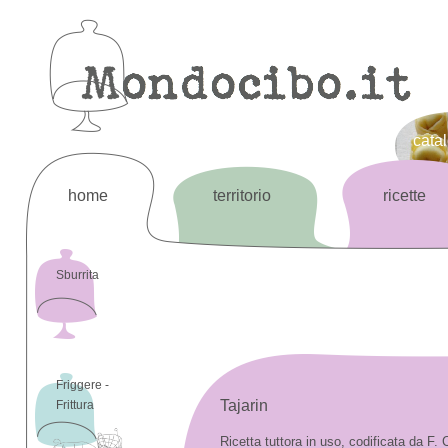
cata
home
territorio
ricette
Sburrita
Friggere -
Tajarin
Frittura
Ricetta tuttora in uso, codificata da F.