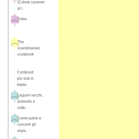
(Crème caramel
al l...
Doba
The
scandinavian
cookbook
Contenuti
più visti in
totale:
Legumi secchi,
ammollo e
cottu...
Come pulire e
cuocere gli
aspa...