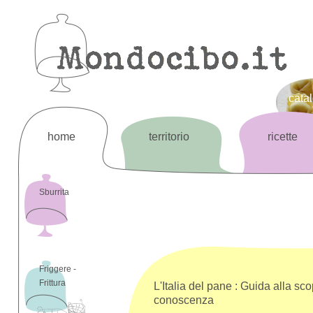
cata
home
territorio
ricette
Sburrita
Friggere -
Frittura
L'Italia del pane : Guida alla sco
conoscenza