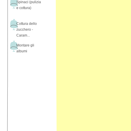
Spinaci (pulizia
e cottura)
Cottura dello
zucchero -
Caram...
Montare gli
albumi