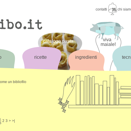
contatti
chi sia
viva
catalogo pasta
maiale!
o
ricette
ingredienti
tecn
come un bibliofilo
2
3
>
>|