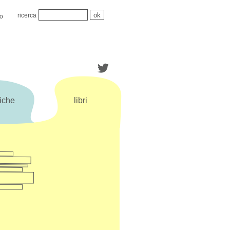
ricerca
mo
iche
libri