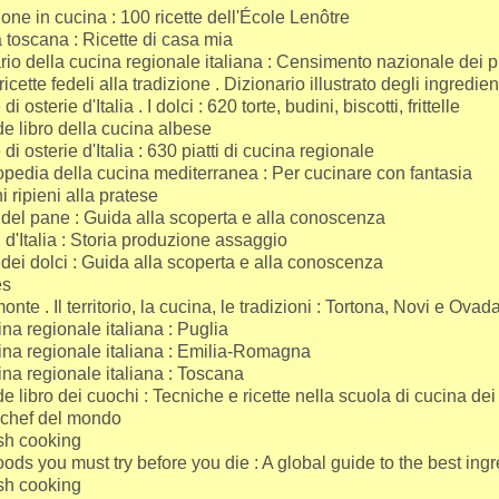
ne in cucina : 100 ricette dell'École Lenôtre
 toscana : Ricette di casa mia
rio della cucina regionale italiana : Censimento nazionale dei pia
ricette fedeli alla tradizione . Dizionario illustrato degli ingredien
di osterie d'Italia . I dolci : 620 torte, budini, biscotti, frittelle
de libro della cucina albese
 di osterie d'Italia : 630 piatti di cucina regionale
opedia della cucina mediterranea : Per cucinare con fantasia
i ripieni alla pratese
a del pane : Guida alla scoperta e alla conoscenza
d'Italia : Storia produzione assaggio
a dei dolci : Guida alla scoperta e alla conoscenza
es
onte . Il territorio, la cucina, le tradizioni : Tortona, Novi e Ovad
na regionale italiana : Puglia
ina regionale italiana : Emilia-Romagna
ina regionale italiana : Toscana
de libro dei cuochi : Tecniche e ricette nella scuola di cucina dei
 chef del mondo
h cooking
ods you must try before you die : A global guide to the best ing
h cooking