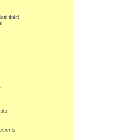
tti tipici
ti
a
 più
redients