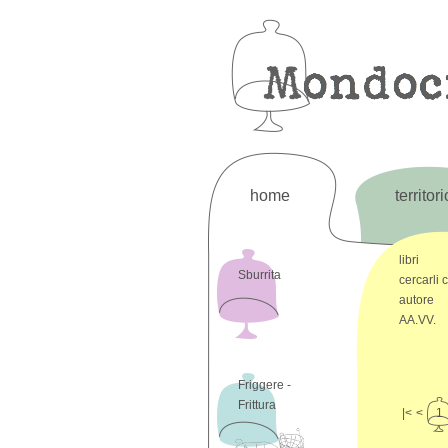
home
territori
libri
Sburrita
cercarli 
autore
AA.VV.
Friggere -
Frittura
|<
<
1