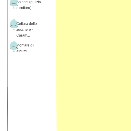
Spinaci (pulizia
e cottura)
Cottura dello
zucchero -
Caram...
Montare gli
albumi