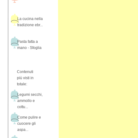
La cucina nella
tradizione ebr...
Pasta fatta a
mano - Sfoglia
Contenuti
più visti in
totale:
Legumi secchi,
ammollo e
cottu...
Come pulire e
cuocere gli
aspa...