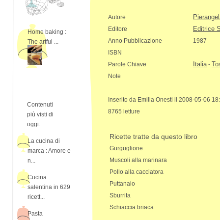
Pierangel
Autore
Editrice 
Editore
Home baking :
Anno Pubblicazione
1987
The artful ...
ISBN
Italia
To
Parole Chiave
-
Note
Inserito da Emilia Onesti il 2008-05-06 18
Contenuti
8765 letture
più visti di
oggi:
Ricette tratte da questo libro
La cucina di
Gurguglione
marca : Amore e
Muscoli alla marinara
n...
Pollo alla cacciatora
Cucina
Puttanaio
salentina in 629
Sburrita
ricett...
Schiaccia briaca
Pasta