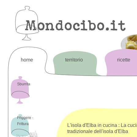
cata
home
territorio
ricette
Sburrita
Friggere -
Frittura
L'isola d'Elba in cucina : La cuc
tradizionale dell'isola d'Elba