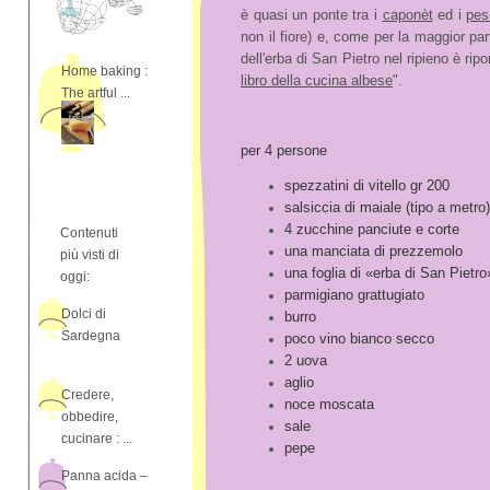
è quasi un ponte tra i
caponèt
ed i
pes
non il fiore) e, come per la maggior par
dell'erba di San Pietro nel ripieno è rip
Home baking :
libro della cucina albese
".
The artful ...
per 4 persone
spezzatini di vitello gr 200
salsiccia di maiale (tipo a metro)
4 zucchine panciute e corte
Contenuti
una manciata di prezzemolo
più visti di
una foglia di «erba di San Pietro
oggi:
parmigiano grattugiato
Dolci di
burro
Sardegna
poco vino bianco secco
2 uova
aglio
Credere,
noce moscata
obbedire,
sale
cucinare : ...
pepe
Panna acida –