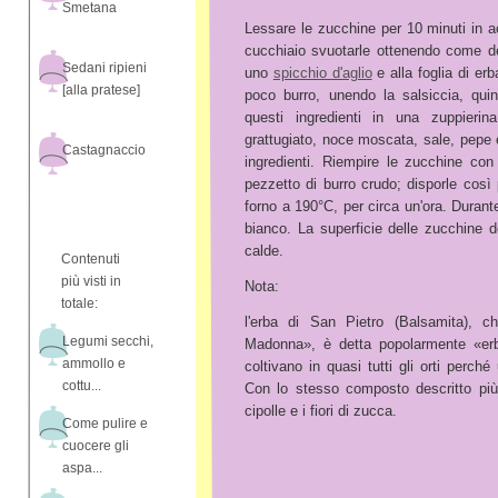
Smetana
Lessare le zucchine per 10 minuti in a
cucchiaio svuotarle ottenendo come d
Sedani ripieni
uno
spicchio d'aglio
e alla foglia di erb
[alla pratese]
poco burro, unendo la salsiccia, qui
questi ingredienti in una zuppieri
grattugiato, noce moscata, sale, pepe
Castagnaccio
ingredienti. Riempire le zucchine con
pezzetto di burro crudo; disporle così 
forno a 190°C, per circa un'ora. Durante
bianco. La superficie delle zucchine do
calde.
Contenuti
più visti in
Nota:
totale:
l'erba di San Pietro (Balsamita), 
Legumi secchi,
Madonna», è detta popolarmente «er
ammollo e
coltivano in quasi tutti gli orti perché
cottu...
Con lo stesso composto descritto più
cipolle e i fiori di zucca.
Come pulire e
cuocere gli
aspa...