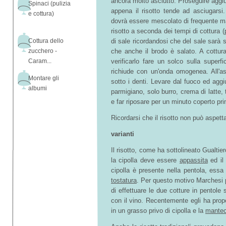
ancora molto asciutto. Proseguire agg
Spinaci (pulizia
appena il risotto tende ad asciugarsi.
e cottura)
dovrà essere mescolato di frequente ma
risotto a seconda dei tempi di cottura (
Cottura dello
di sale ricordandosi che del sale sarà 
zucchero -
che anche il brodo è salato. A cottura 
Caram...
verificarlo fare un solco sulla superfi
richiude con un'onda omogenea. All'as
Montare gli
sotto i denti. Levare dal fuoco ed aggi
albumi
parmigiano, solo burro, crema di latte,
e far riposare per un minuto coperto pri
Ricordarsi che il risotto non può aspetta
varianti
Il risotto, come ha sottolineato Gualti
la cipolla deve essere
appassita
ed il
cipolla è presente nella pentola, ess
tostatura
. Per questo motivo Marchesi 
di effettuare le due cotture in pentole
con il vino. Recentemente egli ha propo
in un grasso privo di cipolla e la
mantec