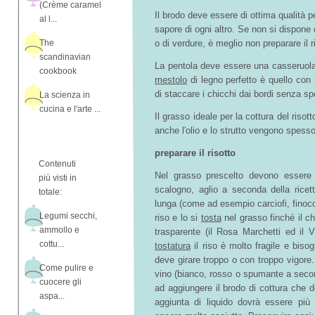
(Crème caramel
Il brodo deve essere di ottima qualità pe
al l...
sapore di ogni altro. Se non si dispone 
The
o di verdure, è meglio non preparare il r
scandinavian
La pentola deve essere una casseruola
cookbook
mestolo
di legno perfetto è quello con u
di staccare i chicchi dai bordi senza s
La scienza in
cucina e l'arte ...
Il grasso ideale per la cottura del risot
anche l'olio e lo strutto vengono spesso ut
preparare il risotto
Contenuti
Nel grasso prescelto devono esser
più visti in
scalogno, aglio a seconda della ricett
totale:
lunga (come ad esempio carciofi, finocch
Legumi secchi,
riso e lo si
tosta
nel grasso finché il c
ammollo e
trasparente (il Rosa Marchetti ed il 
cottu...
tostatura
il riso è molto fragile e biso
deve girare troppo o con troppo vigore.
Come pulire e
vino (bianco, rosso o spumante a second
cuocere gli
ad aggiungere il brodo di cottura che 
aspa...
aggiunta di liquido dovrà essere più