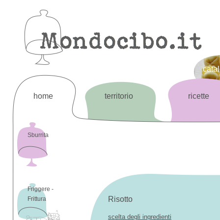
cata
home
territorio
ricette
Sburrita
Friggere -
Risotto
Frittura
scelta degli ingredienti