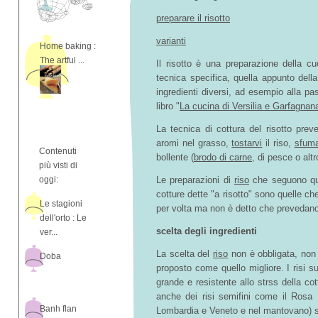
preparare il risotto
varianti
Home baking :
The artful ...
Il risotto è una preparazione della 
tecnica specifica, quella appunto della
ingredienti diversi, ad esempio alla pas
libro "
La cucina di Versilia e Garfagnan
La tecnica di cottura del risotto pre
aromi nel grasso,
tostarvi
il riso,
sfuma
Contenuti
bollente (
brodo di carne
, di pesce o altr
più visti di
oggi:
Le preparazioni di
riso
che seguono ques
cotture dette "a risotto" sono quelle che
Le stagioni
per volta ma non è detto che prevedan
dell'orto : Le
scelta degli ingredienti
ver...
La scelta del
riso
non è obbligata, non 
Doba
proposto come quello migliore. I risi su
grande e resistente allo strss della c
anche dei risi semifini come il Rosa 
Banh flan
Lombardia e Veneto e nel mantovano) son