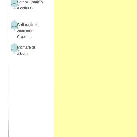
Spinaci (pulizia
e cottura)
Cottura dello
zucchero -
Caram...
Montare gli
albumi