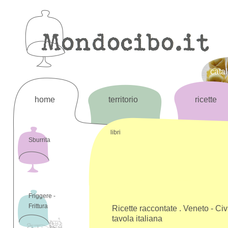
cata
home
territorio
ricette
libri
Sburrita
Friggere -
Frittura
Ricette raccontate . Veneto - Civi
tavola italiana