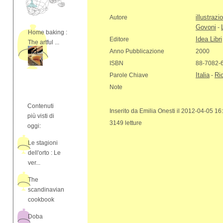
illustrazi
Autore
Govoni
-
Home baking :
Idea Libri
Editore
The artful ...
Anno Pubblicazione
2000
ISBN
88-7082-
Italia
Ric
Parole Chiave
-
Note
Contenuti
Inserito da Emilia Onesti il 2012-04-05 16
più visti di
3149 letture
oggi:
Le stagioni
dell'orto : Le
ver...
The
scandinavian
cookbook
Doba