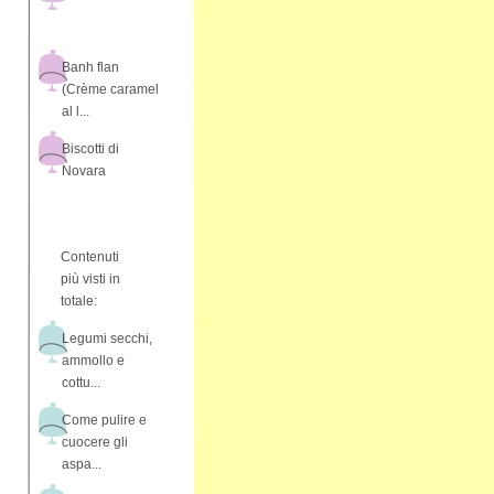
Banh flan
(Crème caramel
al l...
Biscotti di
Novara
Contenuti
più visti in
totale:
Legumi secchi,
ammollo e
cottu...
Come pulire e
cuocere gli
aspa...