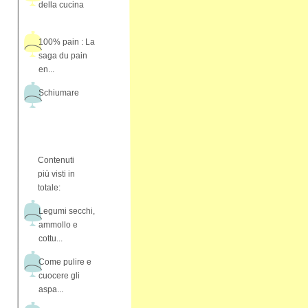
della cucina
100% pain : La
saga du pain
en...
Schiumare
Contenuti
più visti in
totale:
Legumi secchi,
ammollo e
cottu...
Come pulire e
cuocere gli
aspa...