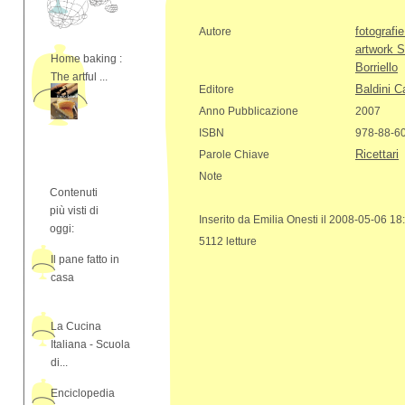
fotografi
Autore
artwork S
Home baking :
Borriello
The artful ...
Baldini C
Editore
Anno Pubblicazione
2007
ISBN
978-88-6
Ricettari
Parole Chiave
Note
Contenuti
più visti di
Inserito da Emilia Onesti il 2008-05-06 18
oggi:
5112 letture
Il pane fatto in
casa
La Cucina
Italiana - Scuola
di...
Enciclopedia