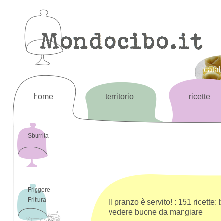
cata
home
territorio
ricette
Sburrita
Friggere -
Frittura
Il pranzo è servito! : 151 ricette:
vedere buone da mangiare