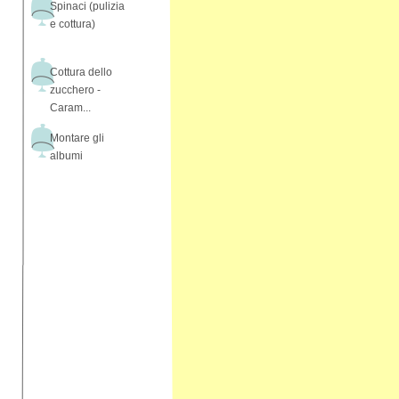
Spinaci (pulizia
e cottura)
Cottura dello
zucchero -
Caram...
Montare gli
albumi