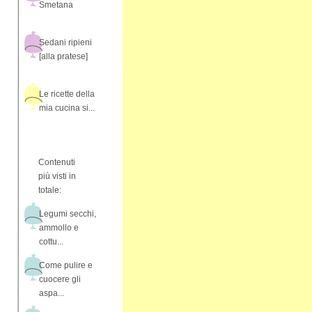
Smetana
Sedani ripieni
[alla pratese]
Le ricette della
mia cucina si...
Contenuti
più visti in
totale:
Legumi secchi,
ammollo e
cottu...
Come pulire e
cuocere gli
aspa...