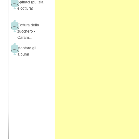
Spinaci (pulizia
e cottura)
Cottura dello
zucchero -
Caram...
Montare gli
albumi