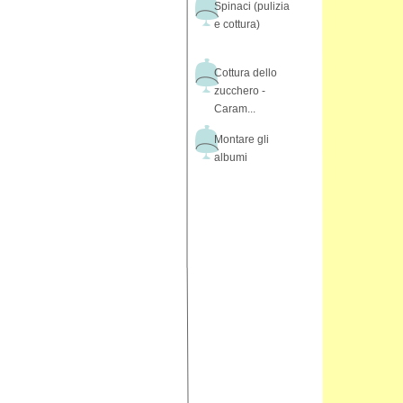
Spinaci (pulizia
e cottura)
Cottura dello
zucchero -
Caram...
Montare gli
albumi