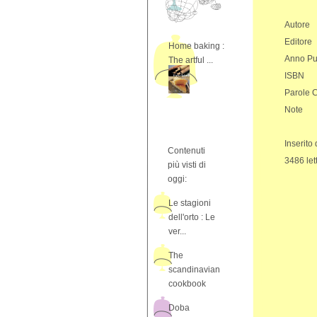
Autore
Editore
Home baking :
Anno Pu
The artful ...
ISBN
Parole 
Note
Inserito
Contenuti
3486 let
più visti di
oggi:
Le stagioni
dell'orto : Le
ver...
The
scandinavian
cookbook
Doba