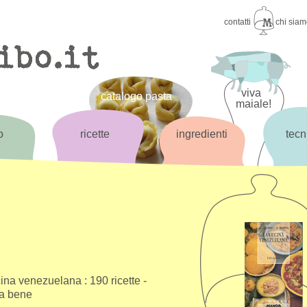
contatti
chi sia
viva
catalogo pasta
maiale!
o
ricette
ingredienti
tecn
ina venezuelana : 190 ricette -
a bene