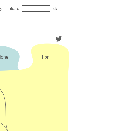
ricerca
mo
iche
libri