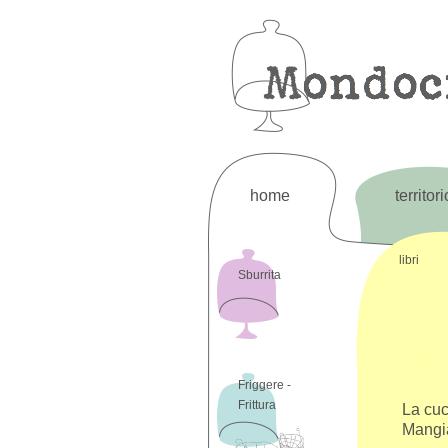
home
territori
libri
Sburrita
Friggere -
Frittura
La cuc
Mangi