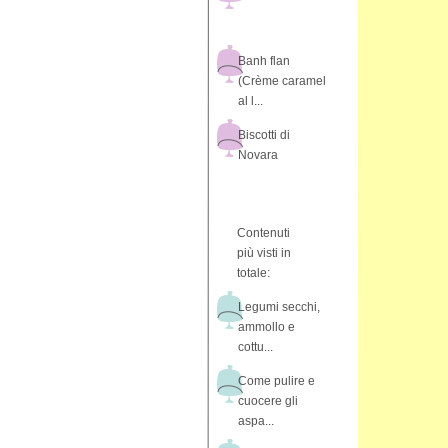
Banh flan
(Crème caramel
al l...
Biscotti di
Novara
Contenuti
più visti in
totale:
Legumi secchi,
ammollo e
cottu...
Come pulire e
cuocere gli
aspa...