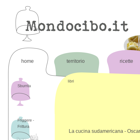
cata
home
territorio
ricette
libri
Sburrita
Friggere -
Frittura
La cucina sudamericana - Oscar