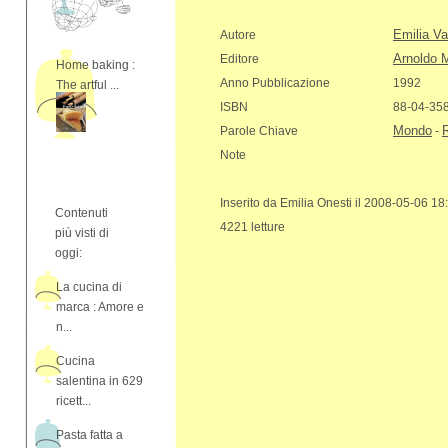
Emilia Val
Autore
Arnoldo 
Editore
Home baking :
Anno Pubblicazione
1992
The artful ...
ISBN
88-04-35
Mondo
R
Parole Chiave
-
Note
Inserito da Emilia Onesti il 2008-05-06 18
Contenuti
4221 letture
più visti di
oggi:
La cucina di
marca : Amore e
n...
Cucina
salentina in 629
ricett...
Pasta fatta a