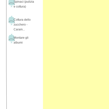
Spinaci (pulizia
e cottura)
Cottura dello
zucchero -
Caram...
Montare gli
albumi