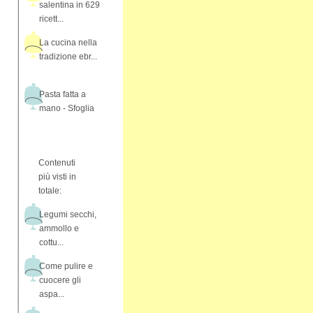
salentina in 629
ricett...
La cucina nella
tradizione ebr...
Pasta fatta a
mano - Sfoglia
Contenuti
più visti in
totale:
Legumi secchi,
ammollo e
cottu...
Come pulire e
cuocere gli
aspa...