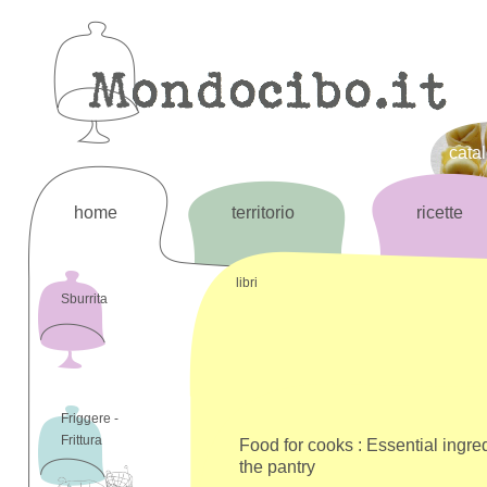
cata
home
territorio
ricette
libri
Sburrita
Friggere -
Frittura
Food for cooks : Essential ingred
the pantry