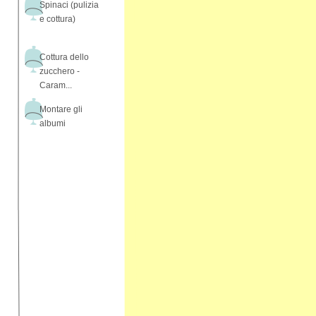
Spinaci (pulizia
e cottura)
Cottura dello
zucchero -
Caram...
Montare gli
albumi