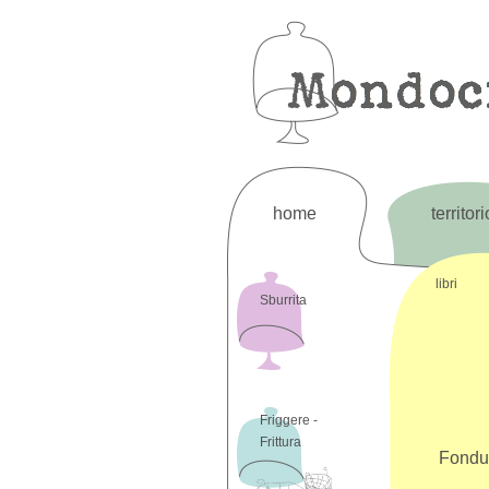
home
territori
libri
Sburrita
Friggere -
Frittura
Fondue