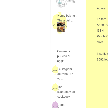
Autore
Home baking :
Editore
The artful ...
Anno Pu
ISBN
Parole 
Note
Contenuti
Inserito
più visti di
3692 let
oggi:
Le stagioni
dell'orto : Le
ver...
The
scandinavian
cookbook
Doba