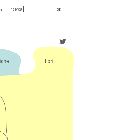
ricerca
mo
iche
libri