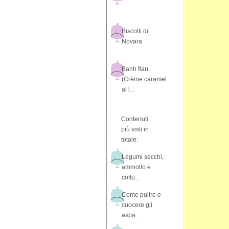
Biscotti di
Novara
Banh flan
(Crème caramel
al l...
Contenuti
più visti in
totale:
Legumi secchi,
ammollo e
cottu...
Come pulire e
cuocere gli
aspa...