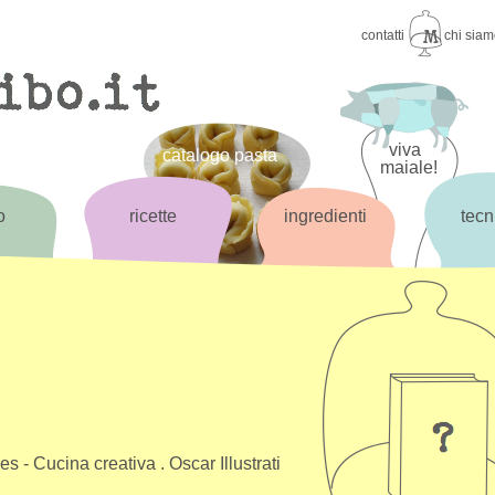
contatti
chi sia
viva
catalogo pasta
maiale!
o
ricette
ingredienti
tecn
s - Cucina creativa . Oscar Illustrati