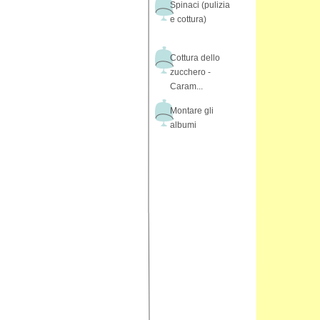
Spinaci (pulizia
e cottura)
Cottura dello
zucchero -
Caram...
Montare gli
albumi