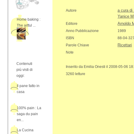
a cura di
Autore
Yanice Mu
Home baking :
Arnoldo 
Editore
The artful ...
Anno Pubblicazione
1989
ISBN
88-04-32
Ricettari
Parole Chiave
Note
Contenuti
Inserito da Emilia Onesti il 2008-05-06 18
più visti di
3260 letture
oggi:
Il pane fatto in
casa
100% pain : La
saga du pain
en...
La Cucina