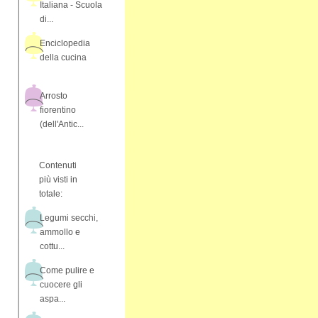
Italiana - Scuola
di...
Enciclopedia
della cucina
Arrosto
fiorentino
(dell'Antic...
Contenuti
più visti in
totale:
Legumi secchi,
ammollo e
cottu...
Come pulire e
cuocere gli
aspa...