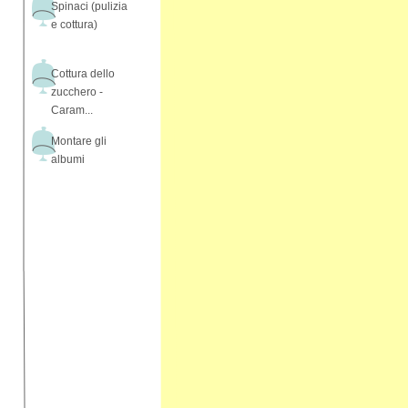
Spinaci (pulizia
e cottura)
Cottura dello
zucchero -
Caram...
Montare gli
albumi