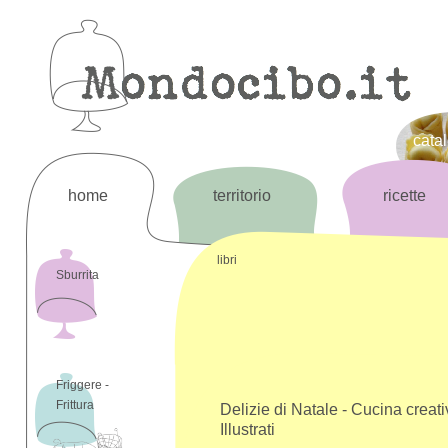
cata
home
territorio
ricette
libri
Sburrita
Friggere -
Frittura
Delizie di Natale - Cucina creati
Illustrati