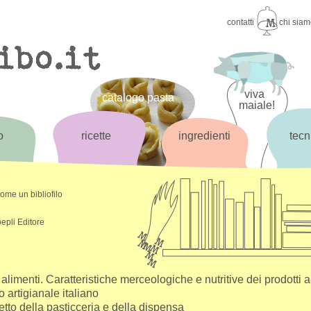
contatti
chi sia
viva
catalogo pasta
maiale!
o
ricette
ingredienti
tecn
come un bibliofilo
epli Editore
i alimenti. Caratteristiche merceologiche e nutritive dei prodotti 
to artigianale italiano
retto della pasticceria e della dispensa