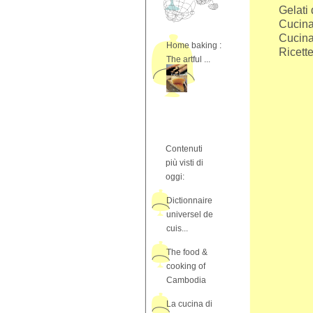
Gelati 
Cucina
Cucina 
Home baking :
Ricette
The artful ...
Contenuti
più visti di
oggi:
Dictionnaire
universel de
cuis...
The food &
cooking of
Cambodia
La cucina di