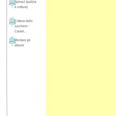
Spinaci (pulizia
e cottura)
Cottura dello
zucchero -
Caram...
Montare gli
albumi