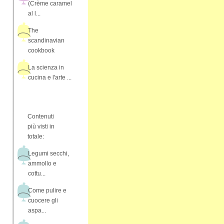
(Crème caramel
al l...
The
scandinavian
cookbook
La scienza in
cucina e l'arte ...
Contenuti
più visti in
totale:
Legumi secchi,
ammollo e
cottu...
Come pulire e
cuocere gli
aspa...