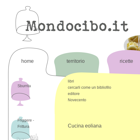
cata
home
territorio
ricette
libri
Sburrita
cercarli come un bibliofilo
editore
Novecento
Friggere -
Cucina eoliana
Frittura