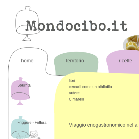
cata
home
territorio
ricette
libri
Sburrita
cercarli come un bibliofilo
autore
Cimarelli
Friggere - Frittura
Viaggio enogastronomico nella 