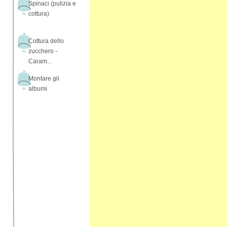
Spinaci (pulizia e
cottura)
Cottura dello
zucchero -
Caram...
Montare gli
albumi