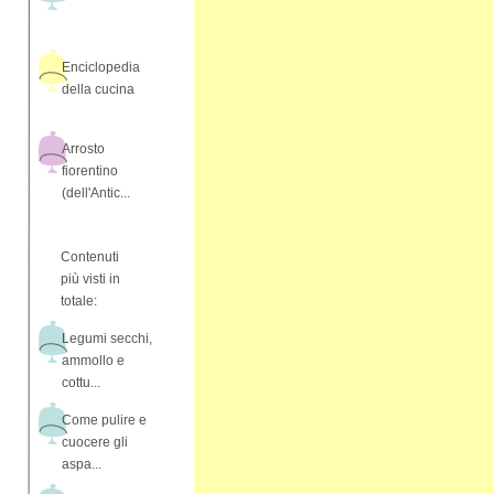
Enciclopedia
della cucina
Arrosto
fiorentino
(dell'Antic...
Contenuti
più visti in
totale:
Legumi secchi,
ammollo e
cottu...
Come pulire e
cuocere gli
aspa...