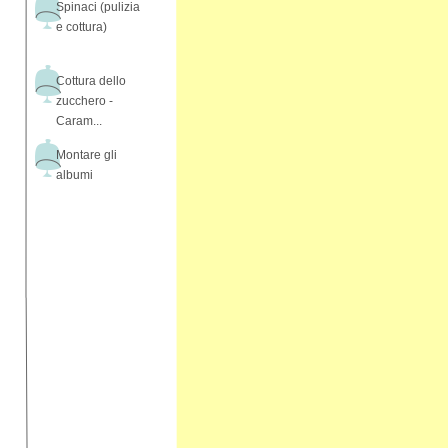
Spinaci (pulizia
e cottura)
Cottura dello
zucchero -
Caram...
Montare gli
albumi