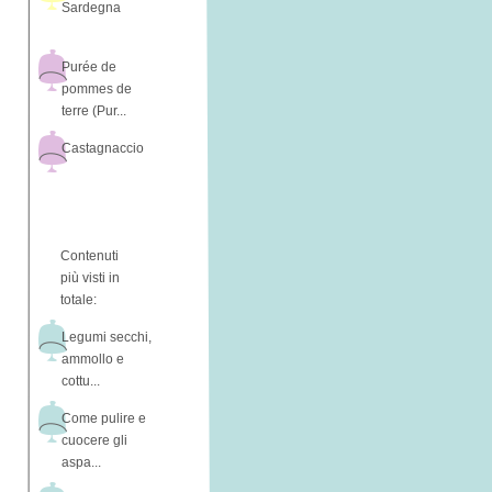
Sardegna
Purée de
pommes de
terre (Pur...
Castagnaccio
Contenuti
più visti in
totale:
Legumi secchi,
ammollo e
cottu...
Come pulire e
cuocere gli
aspa...