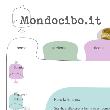
cata
home
territorio
ricette
Sburrita
Friggere -
Fare la fontana
Frittura
Significa allargare la farina (o un com