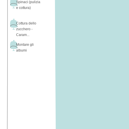
Spinaci (pulizia
e cottura)
Cottura dello
zucchero -
Caram...
Montare gli
albumi