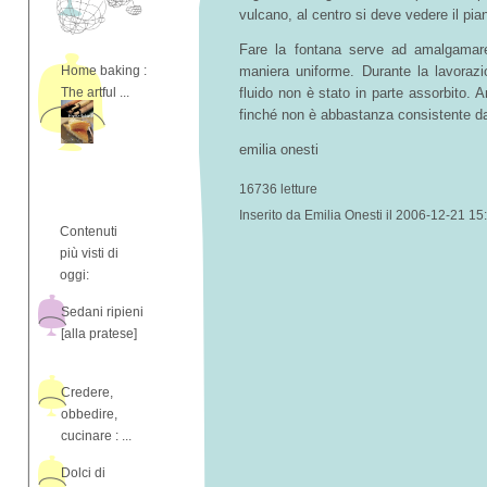
vulcano, al centro si deve vedere il pian
Fare la fontana serve ad amalgamare
Home baking :
maniera uniforme. Durante la lavorazi
The artful ...
fluido non è stato in parte assorbito. A
finché non è abbastanza consistente da 
emilia onesti
16736 letture
Inserito da Emilia Onesti il 2006-12-21 15
Contenuti
più visti di
oggi:
Sedani ripieni
[alla pratese]
Credere,
obbedire,
cucinare : ...
Dolci di