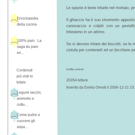
Le spezie è bene tritarle nel mortaio, p
Enciclopedia
Il ghiaccio ha il suo strumento apposito
della cucina
canovaccio e colpiti con un pestello,
triteranno in un attimo.
100% pain : La
Se si devono tritare dei biscotti, se le
saga du pain
ciotola per contenerli ed un bicchiere pe
en...
emilia onesti
Contenuti
più visti in
20354 letture
totale:
Inserito da Emilia Onesti il 2006-12-21 15
Legumi secchi,
ammollo e
cottu...
Come pulire e
cuocere gli
aspa...