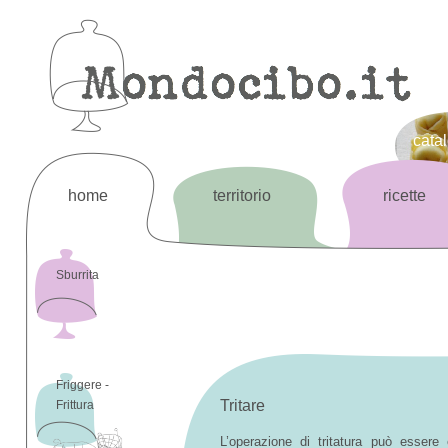
cata
home
territorio
ricette
Sburrita
Friggere -
Tritare
Frittura
L’operazione di tritatura può essere 