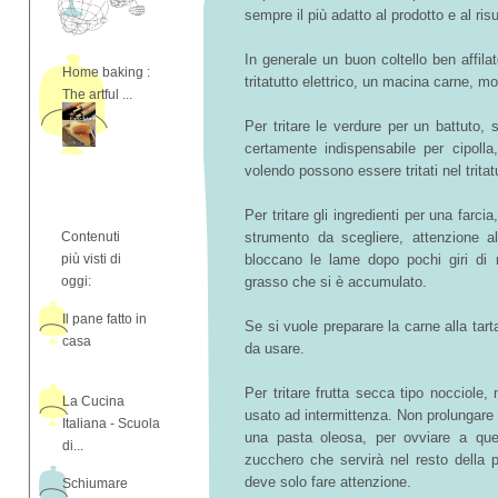
sempre il più adatto al prodotto e al risu
In generale un buon coltello ben affil
Home baking :
tritatutto elettrico, un macina carne, mor
The artful ...
Per tritare le verdure per un battuto, s
certamente indispensabile per cipolla,
volendo possono essere tritati nel tritat
Per tritare gli ingredienti per una farci
Contenuti
strumento da scegliere, attenzione all
più visti di
bloccano le lame dopo pochi giri di
oggi:
grasso che si è accumulato.
Il pane fatto in
Se si vuole preparare la carne alla tarta
casa
da usare.
Per tritare frutta secca tipo nocciole, m
La Cucina
usato ad intermittenza. Non prolungare 
Italiana - Scuola
una pasta oleosa, per ovviare a que
di...
zucchero che servirà nel resto della 
deve solo fare attenzione.
Schiumare