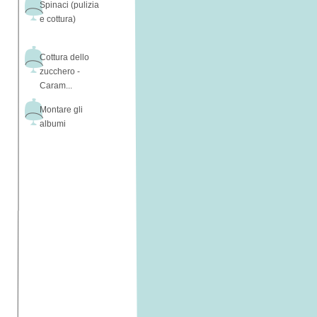
Spinaci (pulizia
e cottura)
Cottura dello
zucchero -
Caram...
Montare gli
albumi