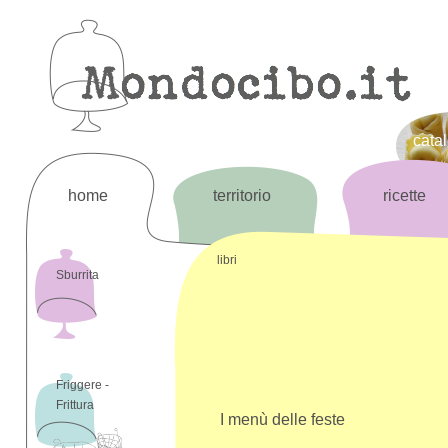
cata
home
territorio
ricette
libri
Sburrita
Friggere -
Frittura
I menù delle feste