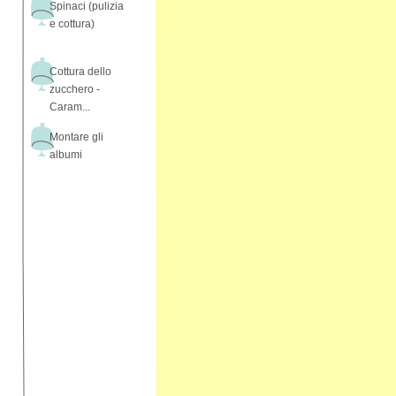
Spinaci (pulizia
e cottura)
Cottura dello
zucchero -
Caram...
Montare gli
albumi