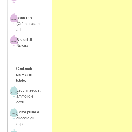
Banh flan
(Crème caramel
al l...
Biscotti di
Novara
Contenuti
più visti in
totale:
Legumi secchi,
ammollo e
cottu...
Come pulire e
cuocere gli
aspa...