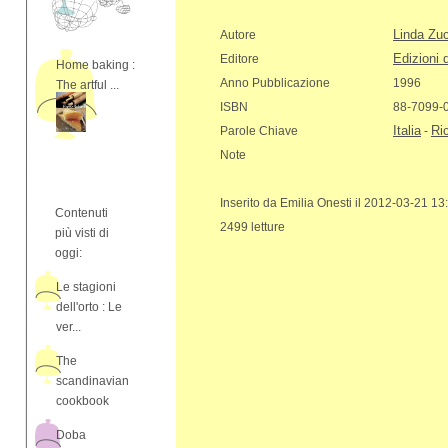
Linda Zu
Autore
Edizioni 
Editore
Home baking :
Anno Pubblicazione
1996
The artful ...
ISBN
88-7099-
Italia
Ric
Parole Chiave
-
Note
Inserito da Emilia Onesti il 2012-03-21 13
Contenuti
2499 letture
più visti di
oggi:
Le stagioni
dell'orto : Le
ver...
The
scandinavian
cookbook
Doba