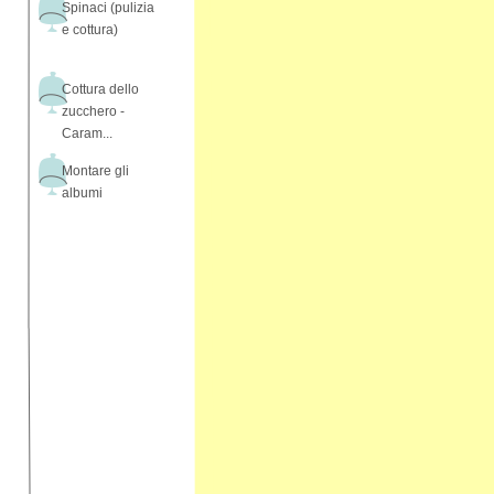
Spinaci (pulizia
e cottura)
Cottura dello
zucchero -
Caram...
Montare gli
albumi