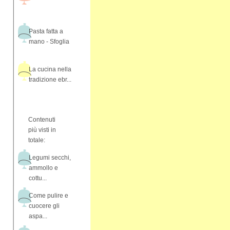
Pasta fatta a
mano - Sfoglia
La cucina nella
tradizione ebr...
Contenuti
più visti in
totale:
Legumi secchi,
ammollo e
cottu...
Come pulire e
cuocere gli
aspa...