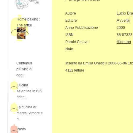
Lucio Bra
Autore
Home baking :
Avverbi
Editore
The artful ...
Anno Pubblicazione
2000
ISBN
88-87328
Ricettari
Parole Chiave
Note
Contenuti
Inserito da Emilia Onesti il 2008-05-06 18
più visti di
4112 letture
oggi:
Cucina
salentina in 629
ricett...
La cucina di
marca : Amore e
n...
Pasta