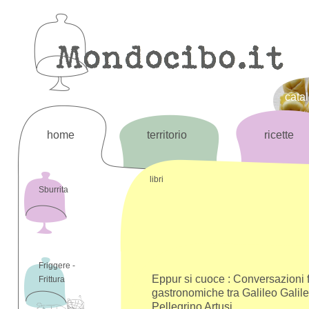
cata
home
territorio
ricette
libri
Sburrita
Friggere -
Eppur si cuoce : Conversazioni f
Frittura
gastronomiche tra Galileo Galile
Pellegrino Artusi