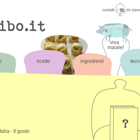
contatti
chi sia
viva
catalogo pasta
maiale!
o
ricette
ingredienti
tecn
alia - Il gusto