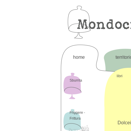
home
territori
libri
Sburrita
Friggere -
Frittura
Dolceit