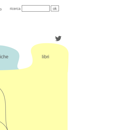
ricerca
mo
iche
libri