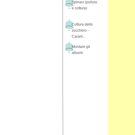
Spinaci (pulizia
e cottura)
Cottura dello
zucchero -
Caram...
Montare gli
albumi