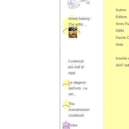
Autore
Editore
Home baking :
Anno Pu
The artful ...
ISBN
Parole 
Note
Inserito
Contenuti
4447 let
più visti di
oggi:
Le stagioni
dell'orto : Le
ver...
The
scandinavian
cookbook
Doba