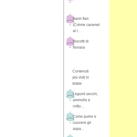
Banh flan
(Crème caramel
al l...
Biscotti di
Novara
Contenuti
più visti in
totale:
Legumi secchi,
ammollo e
cottu...
Come pulire e
cuocere gli
aspa...