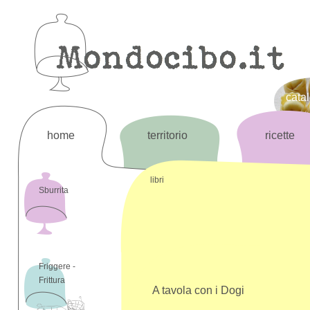
cata
home
territorio
ricette
libri
Sburrita
Friggere -
Frittura
A tavola con i Dogi