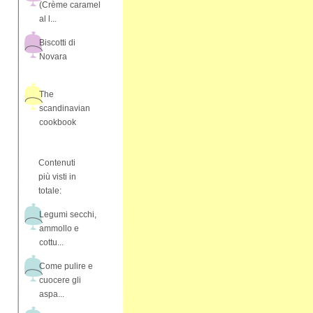
(Crème caramel
al l...
Biscotti di
Novara
The
scandinavian
cookbook
Contenuti
più visti in
totale:
Legumi secchi,
ammollo e
cottu...
Come pulire e
cuocere gli
aspa...