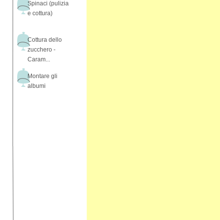
Spinaci (pulizia
e cottura)
Cottura dello
zucchero -
Caram...
Montare gli
albumi