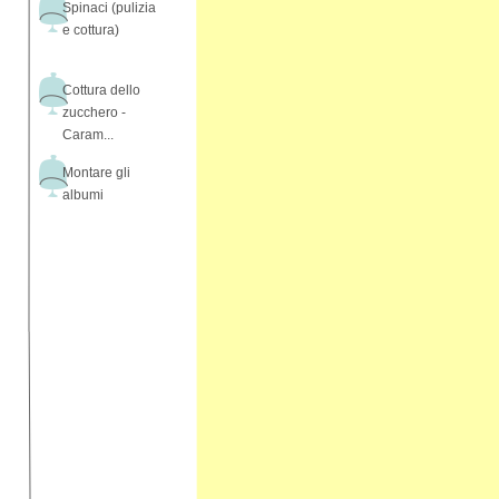
Spinaci (pulizia
e cottura)
Cottura dello
zucchero -
Caram...
Montare gli
albumi