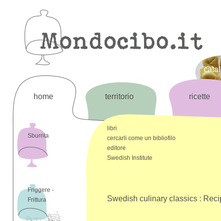
cata
home
territorio
ricette
libri
Sburrita
cercarli come un bibliofilo
editore
Swedish Institute
Friggere -
Swedish culinary classics : Recip
Frittura