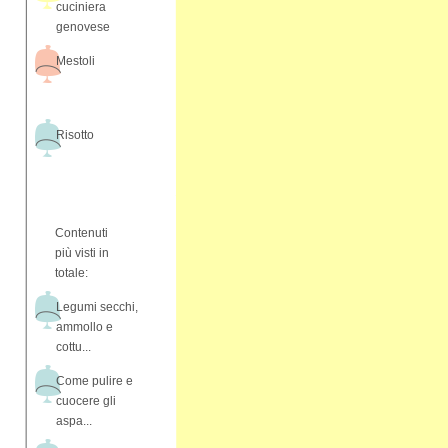
cuciniera
genovese
Mestoli
Risotto
Contenuti
più visti in
totale:
Legumi secchi,
ammollo e
cottu...
Come pulire e
cuocere gli
aspa...