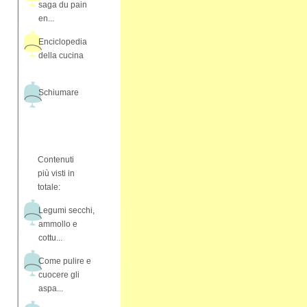
saga du pain
en...
Enciclopedia
della cucina
Schiumare
Contenuti
più visti in
totale:
Legumi secchi,
ammollo e
cottu...
Come pulire e
cuocere gli
aspa...