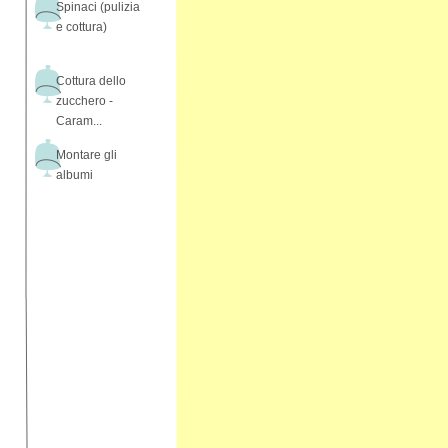
Spinaci (pulizia
e cottura)
Cottura dello
zucchero -
Caram...
Montare gli
albumi