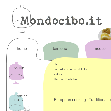
cata
home
territorio
ricette
libri
Sburrita
cercarli come un bibliofilo
autore
Herman Dedichen
Friggere -
European cooking : Traditional r
Frittura