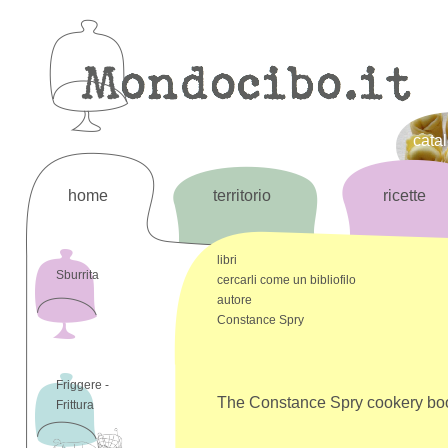
cata
home
territorio
ricette
libri
Sburrita
cercarli come un bibliofilo
autore
Constance Spry
Friggere -
The Constance Spry cookery bo
Frittura