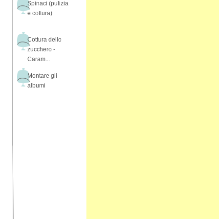
Spinaci (pulizia
e cottura)
Cottura dello
zucchero -
Caram...
Montare gli
albumi