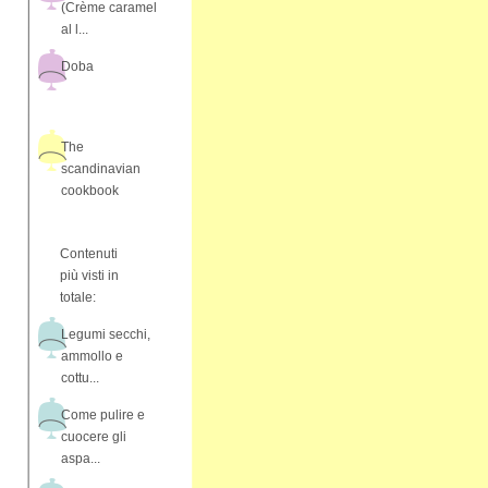
(Crème caramel
al l...
Doba
The
scandinavian
cookbook
Contenuti
più visti in
totale:
Legumi secchi,
ammollo e
cottu...
Come pulire e
cuocere gli
aspa...