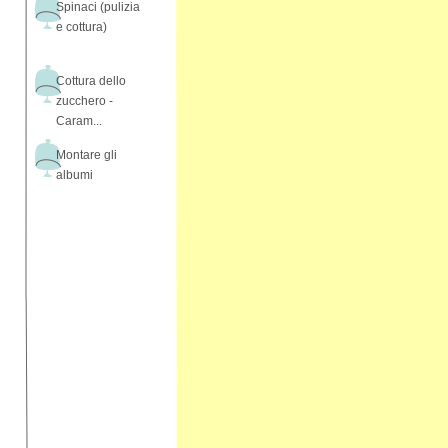
Spinaci (pulizia
e cottura)
Cottura dello
zucchero -
Caram...
Montare gli
albumi