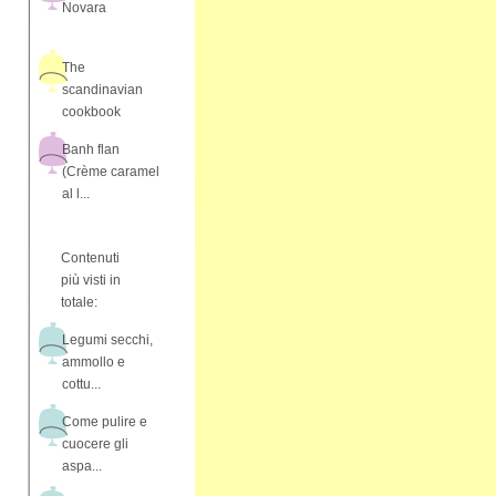
Novara
The
scandinavian
cookbook
Banh flan
(Crème caramel
al l...
Contenuti
più visti in
totale:
Legumi secchi,
ammollo e
cottu...
Come pulire e
cuocere gli
aspa...