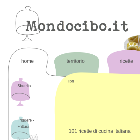
cata
home
territorio
ricette
libri
Sburrita
Friggere -
Frittura
101 ricette di cucina italiana